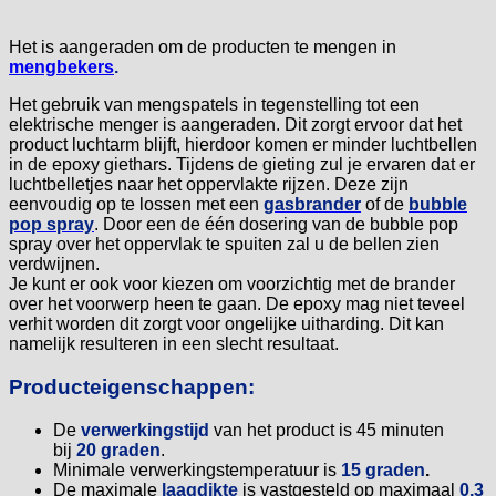
Het is aangeraden om de producten te mengen in
mengbekers
.
Het gebruik van mengspatels in tegenstelling tot een
elektrische menger is aangeraden. Dit zorgt ervoor dat het
product luchtarm blijft, hierdoor komen er minder luchtbellen
in de epoxy giethars. Tijdens de gieting zul je ervaren dat er
luchtbelletjes naar het oppervlakte rijzen. Deze zijn
eenvoudig op te lossen met een
gasbrander
of de
bubble
pop spray
. Door een de één dosering van de bubble pop
spray over het oppervlak te spuiten zal u de bellen zien
verdwijnen.
Je kunt er ook voor kiezen om voorzichtig met de brander
over het voorwerp heen te gaan. De epoxy mag niet teveel
verhit worden dit zorgt voor ongelijke uitharding. Dit kan
namelijk resulteren in een slecht resultaat.
Producteigenschappen:
De
verwerkingstijd
van het product is 45 minuten
bij
20 graden
.
Minimale verwerkingstemperatuur is
15 graden
.
De maximale
laagdikte
is vastgesteld op maximaal
0,3