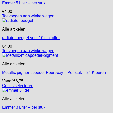
de
Emmer 5 Liter – per stuk
variaties.
productpagina
Deze
€
4,00
optie
Toevoegen aan winkelwagen
kan
gekozen
worden
Alle artikelen
op
de
radiator beugel voor 10 cm roller
productpagina
€
4,00
Toevoegen aan winkelwagen
Alle artikelen
Metallic pigment poeder Pourpoxy – Per stuk – 24 Kleuren
Vanaf
€
6,75
Opties selecteren
Dit
product
Alle artikelen
heeft
meerdere
Emmer 3 Liter – per stuk
variaties.
Deze