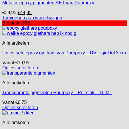
Metallic epoxy pigmenten SET van Pourpoxy
Oorspronkelijke
Huidige
€
59,95
€
44,95
prijs
prijs
Toevoegen aan winkelwagen
was:
is:
Bespaar -33%
€59,95.
€44,95.
Alle artikelen
Universele epoxy giethars van Pourpoxy – UV – giet tot 3 cm
Vanaf
€
19,95
Opties selecteren
Dit
product
Alle artikelen
heeft
meerdere
Transparante pigmenten Pourpoxy – Per stuk – 10 ML
variaties.
Deze
Vanaf
€
6,75
optie
Opties selecteren
kan
Dit
gekozen
product
worden
Alle artikelen
heeft
op
meerdere