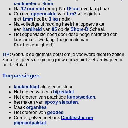
centimeter
of
3mm
.
Na
12 uur stof
droog. Na
18 uur
overlaag baar.
Om een
oppervlakte
van
1 m2
af te gieten
met
1mm
heeft u
1 kg
nodig.
Na volledige uitharding heeft het oppervlakte
een
hardheid
van
85
op de
Shore-D
Schaal.
Het oppervlakte heeft door deze hoge hardheid een
kras arme afwerking. (hoge mate van
Krasbestendigheid)
TIP
:
Gebruik de giethars eerst om je voorwerp dicht te zetten
zodat je tijdens de gieting jouw epoxy niet ziet verdwijnen in
het tafelblad.
Toepassingen:
keukenblad
afgieten in kleur.
Het gieten van een
bijzettafel
.
Het creëren van prachtige
kunstwerken
.
het maken van
epoxy sieraden
.
Maak
organites
.
Het creëren van
geodes
.
Creëer golven met ons
Caribische zee
pigmentpakket
.