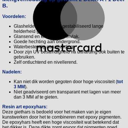
B.
Voordelen:
Glasheldere Epoxy, UV gestabiliseerd lange
helderheid garantie.
Glansend en krasarm oppervlak.
Goede hechting aan ondergrond.
Waterbestendig na uitharding.
Door zijn UV bestendigheid na uitharding ook buiten te
gebruiken.
Zelf ontluchtend en nivellerend.
Nadelen:
Kan niet dik worden gegoten door hoge viscositeit (
tot
3 MM
).
Niet geadviseerd om transparant met lagen van meer
dan 3 MM af te gieten.
Resin art epoxyhars:
Deze giethars is bedoeld voor het maken van je eigen
kunstwerken door het te combineren met epoxy pigmenten.
De epoxyhars heeft een hoge viscositeit wat betekend dat
het dikker is. Deze dikte zorgt ervoor dat pigmenten goed