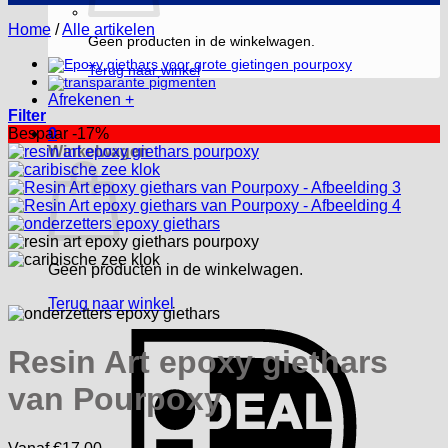
Home
/
Alle artikelen
Geen producten in de winkelwagen.
Terug naar winkel
Afrekenen
+
Filter
Bespaar -17%
0
Winkelwagen
Geen producten in de winkelwagen.
Terug naar winkel
I
Resin Art epoxy giethars
van Pourpoxy