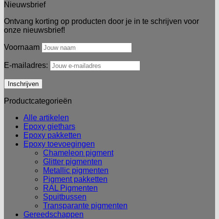
Nieuwsbrief
Ontvang korting op producten door je in te schrijven voor
onze nieuwsbrief!
Voornaam
E-mailadres:
Productcategorieën
Alle artikelen
Epoxy giethars
Epoxy pakketten
Epoxy toevoegingen
Chameleon pigment
Glitter pigmenten
Metallic pigmenten
Pigment pakketten
RAL Pigmenten
Spuitbussen
Transparante pigmenten
Gereedschappen