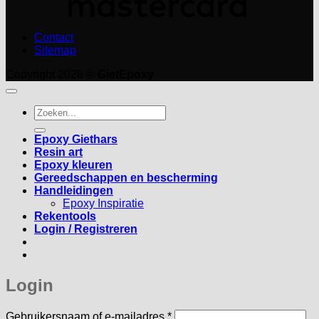
Contact
Sitemap
Copyright 2026 ©
GietEpoxy
Zoeken
naar:
Epoxy Giethars
Resin art
Epoxy kleuren
Gereedschappen en bescherming
Handleidingen
Epoxy Inspiratie
Rekentools
Login / Registreren
Login
Vereist
Gebruikersnaam of e-mailadres
*