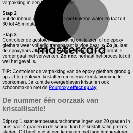
verpakking in een lege bak/emmer.
Stap 2
Vul de inhoud van bak/emmer met kokend water en laat dit
30 tot 45 minuten staan.
S
tap 3
Controleer de gesloten verpakking om te zien of de epoxy
giethars weer volledig transparant is vloeibaar is.
Zo ja,
laat
de epoxyhars afkoelen naar kamertemperatuur voordat je
verder gaat met verwerken.
Zo nee,
herhaal het proces tot dit
wel het geval is.
TIP:
Controleer de verpakking van de epoxy giethars grondig
op achtergebleven kristallen om nieuwe kristalvorming te
voorkomen. Je kunt de overgebleven kristallen ook
schoonmaken met de
Pourpoxy
effect spray
.
De nummer één oorzaak van
kristallisatie!
Stipt op 1 staat temperatuurschommelingen van 20 graden in
huis naar 4 graden in de schuur kan het kristallisatie proces
starten. Dit heeft niet alleen te maken met lage temperaturen