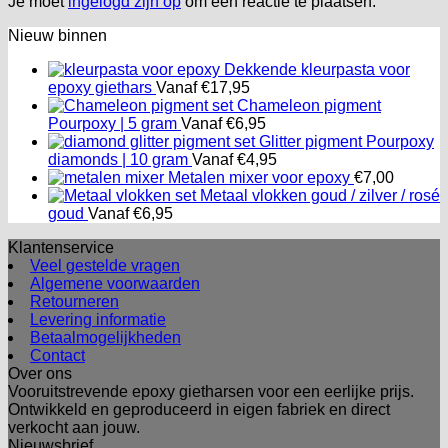
Je moet
ingelogd zijn op
om een reactie te plaatsen.
Nieuw binnen
Dekkende kleurpasta voor
epoxy giethars
Vanaf
€
17,95
Chameleon pigment
Pourpoxy | 5 gram
Vanaf
€
6,95
Glitter pigment Pourpoxy
diamonds | 10 gram
Vanaf
€
4,95
Metalen mixer voor epoxy
€
7,00
Metaal vlokken goud / zilver / rosé
goud
Vanaf
€
6,95
Klantenservice
Veel gestelde vragen
Algemene voorwaarden
Retourneren
Levering informatie
Betaalmogelijkheden
Contact
Over ons
Vooruitstrevende epoxy gietharsen voor een eerlijke prijs.
Ontwikkeld en geproduceerd in eigen fabriek en direct
verkocht aan jouw.
Nieuwsbrief