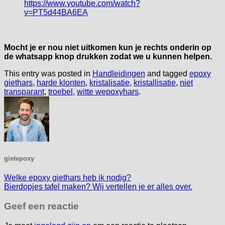
https://www.youtube.com/watch?
v=PT5d44BA6EA
Mocht je er nou niet uitkomen kun je rechts onderin op
de whatsapp knop drukken zodat we u kunnen helpen.
This entry was posted in
Handleidingen
and tagged
epoxy
giethars
,
harde klonten
,
kristalisatie
,
kristallisatie
,
niet
transparant
,
troebel
,
witte wepoxyhars
.
gietepoxy
Welke epoxy giethars heb ik nodig?
Bierdopjes tafel maken? Wij vertellen je er alles over.
Geef een reactie