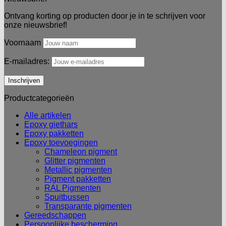
Ontvang korting op producten door je in te schrijven voor
onze nieuwsbrief!
Voornaam
E-mailadres:
Productcategorieën
Alle artikelen
Epoxy giethars
Epoxy pakketten
Epoxy toevoegingen
Chameleon pigment
Glitter pigmenten
Metallic pigmenten
Pigment pakketten
RAL Pigmenten
Spuitbussen
Transparante pigmenten
Gereedschappen
Persoonlijke bescherming