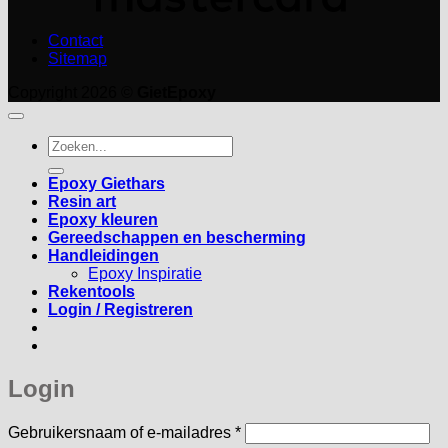
Contact
Sitemap
Copyright 2026 ©
GietEpoxy
Zoeken
naar:
Epoxy Giethars
Resin art
Epoxy kleuren
Gereedschappen en bescherming
Handleidingen
Epoxy Inspiratie
Rekentools
Login / Registreren
Login
Vereist
Gebruikersnaam of e-mailadres
*