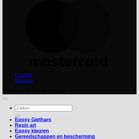
M
Contact
Sitemap
Copyright 2026 ©
GietEpoxy
Zoeken
naar:
Epoxy Giethars
Resin art
Epoxy kleuren
Gereedschappen en bescherming