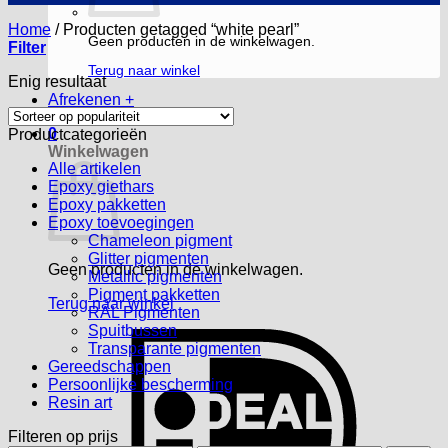
Home
/
Producten getagged “white pearl”
Geen producten in de winkelwagen.
Filter
Terug naar winkel
Enig resultaat
Afrekenen
+
0
Productcategorieën
Winkelwagen
Alle artikelen
Epoxy giethars
Epoxy pakketten
Epoxy toevoegingen
Chameleon pigment
Glitter pigmenten
Geen producten in de winkelwagen.
Metallic pigmenten
Pigment pakketten
Terug naar winkel
RAL Pigmenten
Spuitbussen
I
Transparante pigmenten
Gereedschappen
Persoonlijke bescherming
Resin art
Filteren op prijs